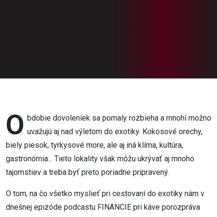
mať obavy
(1. časť)
O
bdobie dovoleniek sa pomaly rozbieha a mnohí možno
uvažujú aj nad výletom do exotiky. Kokosové orechy,
biely piesok, tyrkysové more, ale aj iná klíma, kultúra,
gastronómia... Tieto lokality však môžu ukrývať aj mnoho
tajomstiev a treba byť preto poriadne pripravený.
O tom, na čo všetko myslieť pri cestovaní do exotiky nám v
dnešnej epizóde podcastu FINANCIE pri káve porozpráva