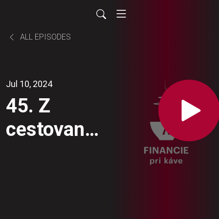
ALL EPISODES
Jul 10, 2024
45. Z
cestovania
do exotiky
už
nemusíte