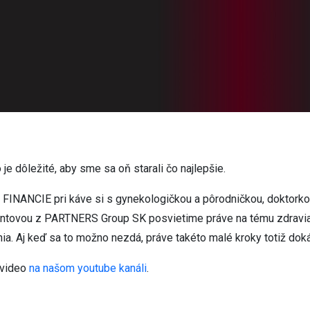
je dôležité, aby sme sa oň starali čo najlepšie.
 FINANCIE pri káve si s gynekologičkou a pôrodničkou, doktork
rentovou z PARTNERS Group SK posvietime práve na tému zdravia
ia. Aj keď sa to možno nezdá, práve takéto malé kroky totiž doká
 video
na našom youtube kanáli
.